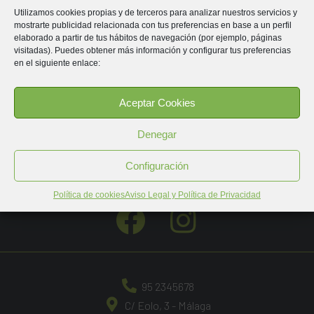
Utilizamos cookies propias y de terceros para analizar nuestros servicios y
Esperamos poder publicar este mismo viernes las
mostrarte publicidad relacionada con tus preferencias en base a un perfil
convocatorias, tan pronto estén en BOJA.
elaborado a partir de tus hábitos de navegación (por ejemplo, páginas
visitadas). Puedes obtener más información y configurar tus preferencias
en el siguiente enlace:
Aceptar Cookies
Denegar
Configuración
Política de cookies
Aviso Legal y Política de Privacidad
95 2345678
C/ Eolo, 3 - Málaga