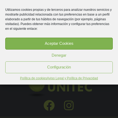
de Desarrollo Educativo y Formación Profesional, de 21 de
Utilizamos cookies propias y de terceros para analizar nuestros servicios y
febrero de 2025.
mostrarte publicidad relacionada con tus preferencias en base a un perfil
elaborado a partir de tus hábitos de navegación (por ejemplo, páginas
(Pendiente de publicación en BOJA)
visitadas). Puedes obtener más información y configurar tus preferencias
en el siguiente enlace:
Consultar en PDF
Aceptar Cookies
Denegar
Configuración
Política de cookies
Aviso Legal y Política de Privacidad