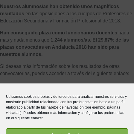
Nuestros alumnos/as han obtenido unos magníficos
resultados
en las oposiciones a los cuerpos de Profesores de
Educación Secundaria y Formación Profesional de 2018.
Han conseguido plaza como funcionarios docentes
nada
más y nada menos que
1.244 alumnos/as. El 29,87% de las
plazas convocadas en Andalucía 2018 han sido para
nuestros alumnos.
Si deseas más información sobre los resultados de otras
convocatorias, puedes acceder a través del siguiente enlace:
[button href=»https://www.ecoem.es/garantia-ecoem/»
size=»medium» textcolor=»#ffffff
Utilizamos cookies propias y de terceros para analizar nuestros servicios y
tooltip=»Plazas»]Plazas[/button]
mostrarte publicidad relacionada con tus preferencias en base a un perfil
elaborado a partir de tus hábitos de navegación (por ejemplo, páginas
Puedes consultar la información sobre las oposiciones al
visitadas). Puedes obtener más información y configurar tus preferencias
en el siguiente enlace:
Cuerpo de Maestros de 2019 aquí:
[button