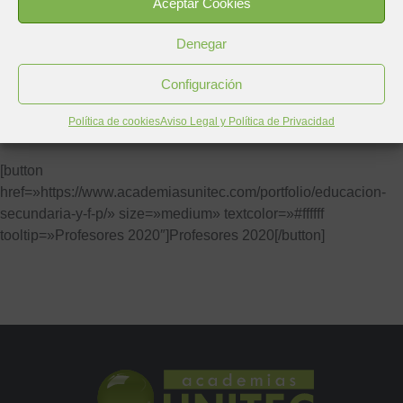
Aceptar Cookies
href=»https://www.academiasunitec.com/portfolio/infantil-y-
primaria/» size=»medium» textcolor=»#ffffff tooltip=»Maestros
Denegar
2019″]Maestros 2019[/button]
Configuración
Si deseas preparar las oposiciones al Cuerpo de Profesores
(Educación Secundaria y Formación Profesional) de 2020,
Política de cookies
Aviso Legal y Política de Privacidad
dispones de toda la información aquí:
[button
href=»https://www.academiasunitec.com/portfolio/educacion-
secundaria-y-f-p/» size=»medium» textcolor=»#ffffff
tooltip=»Profesores 2020″]Profesores 2020[/button]